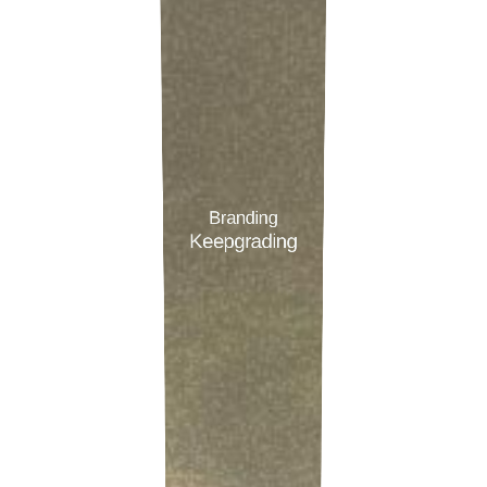
B
r
a
n
d
i
n
g
K
e
e
p
g
r
a
d
i
n
g