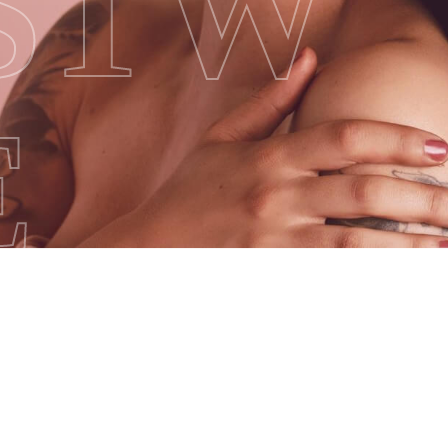
STW
E
DIA