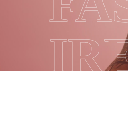
FA
IR
ME